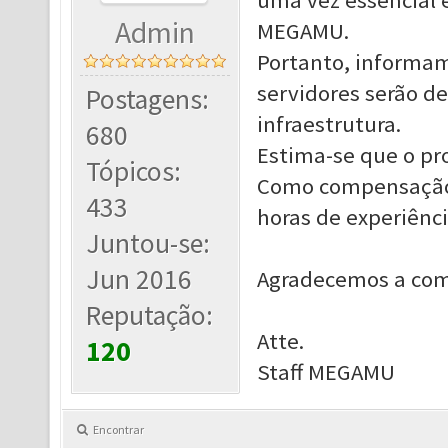
uma vez essencial 
Admin
MEGAMU.
Portanto, informamo
servidores serão d
Postagens:
infraestrutura.
680
Estima-se que o pr
Tópicos:
Como compensação 
433
horas de experiênc
Juntou-se:
Jun 2016
Agradecemos a com
Reputação:
Atte.
120
Staff MEGAMU
Encontrar