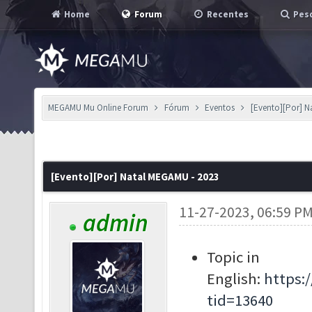
Home
Forum
Recentes
Pesq
MEGAMU Mu Online Forum
Fórum
Eventos
[Evento][Por] N
[Evento][Por] Natal MEGAMU - 2023
11-27-2023, 06:59 P
admin
Topic in
English:
https:
tid=13640