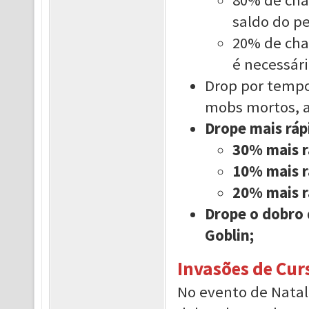
saldo do p
20% de chan
é necessári
Drop por temp
mobs mortos, a
Drope mais rá
30% mais r
10% mais r
20% mais r
Drope o dobro 
Goblin;
Invasões de Cur
No evento de Natal 