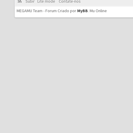
Subir
Lite mode
Contate-nos
MEGAMU Team - Forum Criado por
MyBB
.
Mu Online