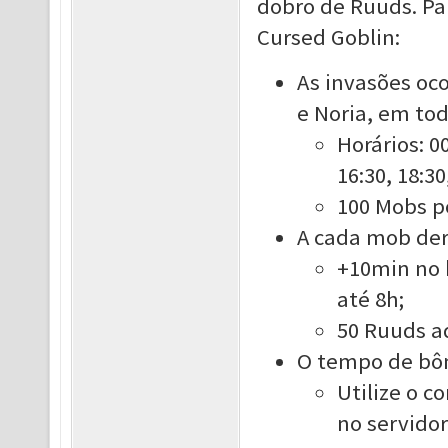
dobro de Ruuds. Par
Cursed Goblin:
As invasões oc
e Noria, em tod
Horários: 00
16:30, 18:30
100 Mobs p
A cada mob der
+10min no 
até 8h;
50 Ruuds a
O tempo de bôn
Utilize o 
no servidor