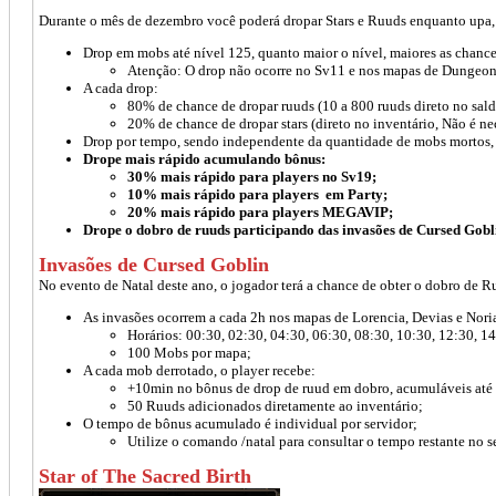
Durante o mês de dezembro você poderá dropar Stars e Ruuds enquanto upa, 
Drop em mobs até nível 125, quanto maior o nível, maiores as chance
Atenção: O drop não ocorre no Sv11 e nos mapas de Dungeon 
A cada drop:
80% de chance de dropar ruuds (10 a 800 ruuds direto no sal
20% de chance de dropar stars (direto no inventário, Não é ne
Drop por tempo, sendo independente da quantidade de mobs mortos, a
Drope mais rápido acumulando bônus:
30% mais rápido para players no Sv19;
10% mais rápido para players em Party;
20% mais rápido para players MEGAVIP;
Drope o dobro de ruuds participando das invasões de Cursed Gobl
Invasões de Cursed Goblin
No evento de Natal deste ano, o jogador terá a chance de obter o dobro de Ru
As invasões ocorrem a cada 2h nos mapas de Lorencia, Devias e Noria
Horários: 00:30, 02:30, 04:30, 06:30, 08:30, 10:30, 12:30, 14
100 Mobs por mapa;
A cada mob derrotado, o player recebe:
+10min no bônus de drop de ruud em dobro, acumuláveis até
50 Ruuds adicionados diretamente ao inventário;
O tempo de bônus acumulado é individual por servidor;
Utilize o comando /natal para consultar o tempo restante no s
Star of The Sacred Birth