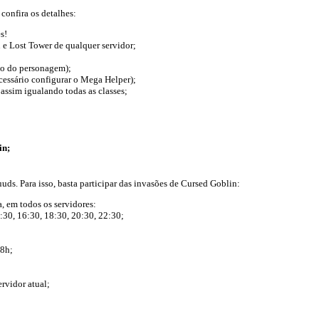
confira os detalhes:
s!
e Lost Tower de qualquer servidor;
do do personagem);
cessário configurar o Mega Helper);
ssim igualando todas as classes;
in;
uds. Para isso, basta participar das invasões de Cursed Goblin:
, em todos os servidores:
:30, 16:30, 18:30, 20:30, 22:30;
 8h;
ervidor atual;