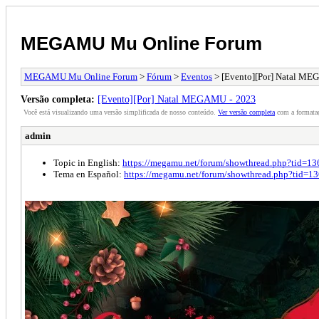
MEGAMU Mu Online Forum
MEGAMU Mu Online Forum
>
Fórum
>
Eventos
> [Evento][Por] Natal ME
Versão completa:
[Evento][Por] Natal MEGAMU - 2023
Você está visualizando uma versão simplificada de nosso conteúdo.
Ver versão completa
com a formataç
admin
Topic in English:
https://megamu.net/forum/showthread.php?tid=13
Tema en Español:
https://megamu.net/forum/showthread.php?tid=1