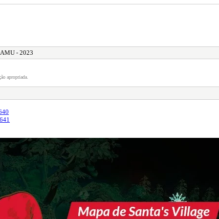
GAMU - 2023
ão apropriada.
640
3641