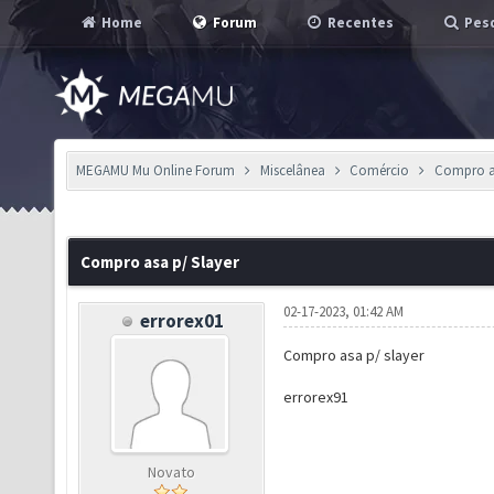
Home
Forum
Recentes
Pesq
MEGAMU Mu Online Forum
Miscelânea
Comércio
Compro as
Compro asa p/ Slayer
02-17-2023, 01:42 AM
errorex01
Compro asa p/ slayer
errorex91
Novato