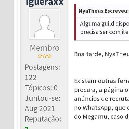
igueraxx
NyaTheus Escreveu:
Alguma guild disp
precisa ser com i
Membro
Boa tarde, NyaThe
Postagens:
122
Existem outras fer
Tópicos: 0
procura, a página 
Juntou-se:
anúncios de recrut
Aug 2021
no WhatsApp, que e
do Megamu, caso des
Reputação: