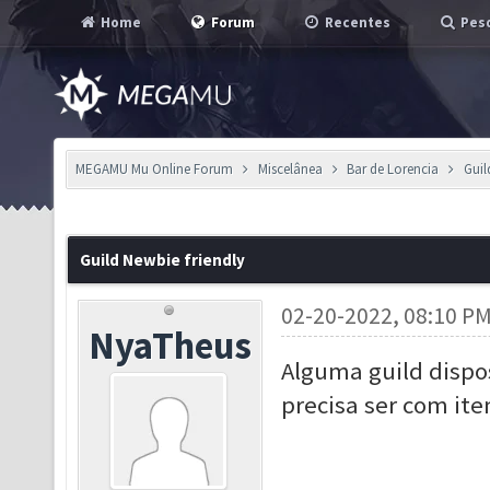
Home
Forum
Recentes
Pesq
MEGAMU Mu Online Forum
Miscelânea
Bar de Lorencia
Guil
Guild Newbie friendly
02-20-2022, 08:10 P
NyaTheus
Alguma guild disp
precisa ser com it