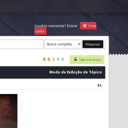
Usuário existente?
Entrar
Criar
conta
Tópico fechado
Modo de Exibição de Tópico
#1