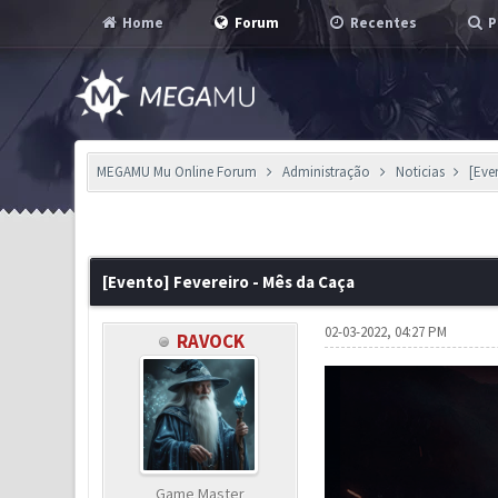
Home
Forum
Recentes
P
MEGAMU Mu Online Forum
Administração
Noticias
[Eve
2 Voto(s) - 2 em Média
1
2
3
4
5
[Evento] Fevereiro - Mês da Caça
02-03-2022, 04:27 PM
RAVOCK
Game Master