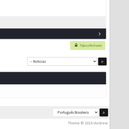
Tópico fechado
Theme © 2016 iAndrew