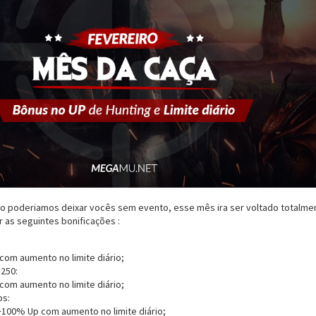
não poderiamos deixar vocês sem evento, esse mês ira ser voltado totalme
r as seguintes bonificações :
om aumento no limite diário;
 250:
om aumento no limite diário;
s:
+100% Up com aumento no limite diário;