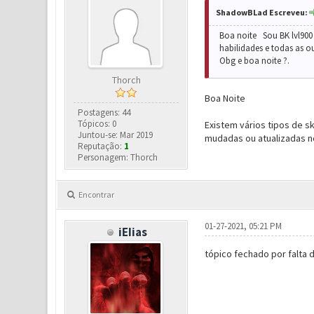
ShadowBLad Escreveu:
Boa noite Sou BK lvl900 
habilidades e todas as o
Obg e boa noite ?.
Thorch
Boa Noite
Postagens: 44
Tópicos: 0
Existem vários tipos de s
Juntou-se: Mar 2019
mudadas ou atualizadas no
Reputação:
1
Personagem: Thorch
Encontrar
01-27-2021, 05:21 PM
iEIias
tópico fechado por falta