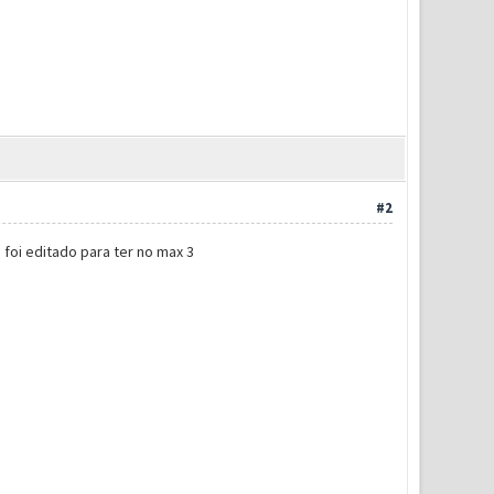
#2
 foi editado para ter no max 3