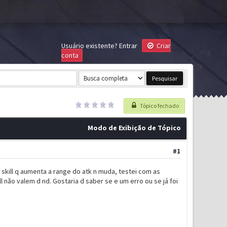
Usuário existente?
Entrar
Criar
conta
Tópico fechado
Modo de Exibição de Tópico
#1
a skill q aumenta a range do atk n muda, testei com as
não valem d nd. Gostaria d saber se e um erro ou se já foi