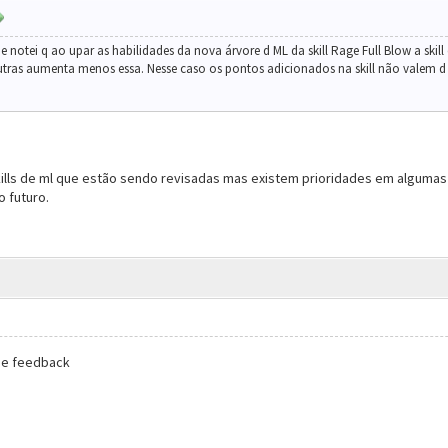
e notei q ao upar as habilidades da nova árvore d ML da skill Rage Full Blow a ski
utras aumenta menos essa. Nesse caso os pontos adicionados na skill não valem d nd
kills de ml que estão sendo revisadas mas existem prioridades em algumas c
 futuro.
 de feedback