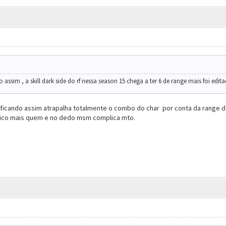
 assim , a skill dark side do rf nessa season 15 chega a ter 6 de range mais foi edi
l ficando assim atrapalha totalmente o combo do char por conta da range d 
ico mais quem e no dedo msm complica mto.