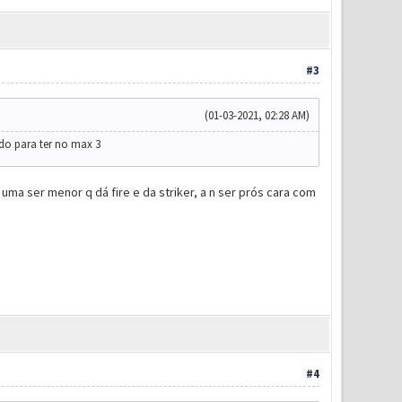
#3
(01-03-2021, 02:28 AM)
tado para ter no max 3
uma ser menor q dá fire e da striker, a n ser prós cara com
#4