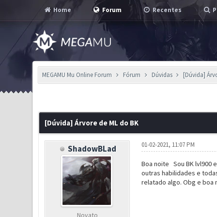
Home
Forum
Recentes
P
MEGAMU Mu Online Forum
Fórum
Dúvidas
[Dúvida] Árv
0 Voto(s) - 0 em Média
1
2
3
4
5
[Dúvida] Árvore de ML do BK
01-02-2021, 11:07 PM
ShadowBLad
Boa noite Sou BK lvl900 e 
outras habilidades e toda
relatado algo. Obg e boa n
Novato