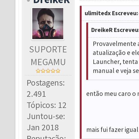
ulimitedx Escreveu:
DreikeR Escreveu
Provavelmente a
SUPORTE
atualização e el
MEGAMU
Launcher, tenta 
manual e veja se
Postagens:
2.491
então meu caro o 
Tópicos: 12
Juntou-se:
Jan 2018
mais fui fazer igual
Reputação: