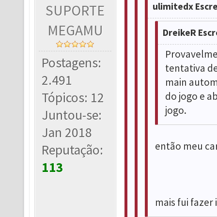
ulimitedx Escr
SUPORTE
MEGAMU
DreikeR Escr
Provavelme
Postagens:
tentativa de
2.491
main automá
Tópicos: 12
do jogo e a
jogo.
Juntou-se:
Jan 2018
então meu car
Reputação:
113
mais fui fazer 