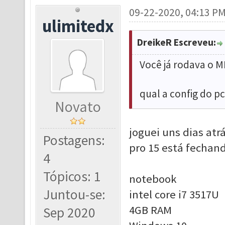
09-22-2020, 04:13 P
ulimitedx
DreikeR Escreveu:
Você já rodava o M
qual a config do pc
Novato
joguei uns dias atr
Postagens:
pro 15 está fechan
4
Tópicos: 1
notebook
Juntou-se:
intel core i7 3517U
4GB RAM
Sep 2020