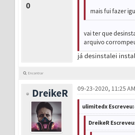
0
mais fui fazer ig
vai ter que desins
arquivo corrompe
já desinstalei insta
Encontrar
09-23-2020, 11:25 A
DreikeR
ulimitedx Escreveu:
DreikeR Escreveu