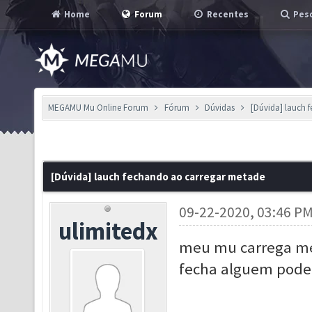
Home
Forum
Recentes
Pesq
MEGAMU Mu Online Forum
Fórum
Dúvidas
[Dúvida] lauch 
[Dúvida] lauch fechando ao carregar metade
09-22-2020, 03:46 P
ulimitedx
meu mu carrega met
fecha alguem pode