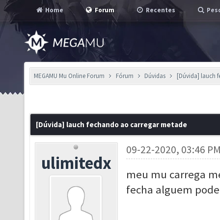
Home
Forum
Recentes
Pesq
MEGAMU Mu Online Forum
Fórum
Dúvidas
[Dúvida] lauch 
[Dúvida] lauch fechando ao carregar metade
09-22-2020, 03:46 P
ulimitedx
meu mu carrega met
fecha alguem pode