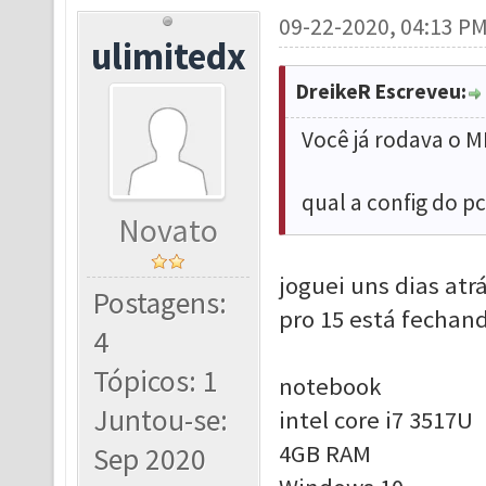
09-22-2020, 04:13 P
ulimitedx
DreikeR Escreveu:
Você já rodava o M
qual a config do pc
Novato
joguei uns dias atr
Postagens:
pro 15 está fechan
4
Tópicos: 1
notebook
Juntou-se:
intel core i7 3517U
4GB RAM
Sep 2020