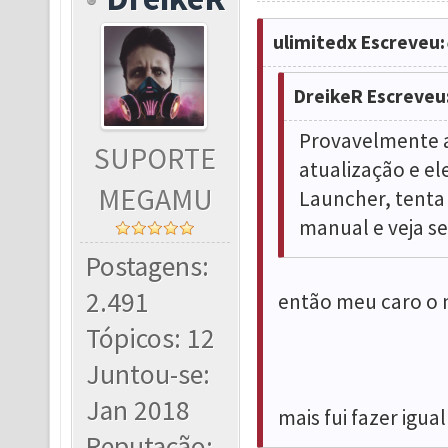
ulimitedx Escreveu:
DreikeR Escreveu
Provavelmente a
SUPORTE
atualização e el
MEGAMU
Launcher, tenta 
manual e veja se
Postagens:
2.491
então meu caro o 
Tópicos: 12
Juntou-se:
Jan 2018
mais fui fazer igual
Reputação: