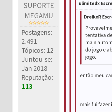
ulimitedx Escr
SUPORTE
MEGAMU
DreikeR Escr
Provavelme
Postagens:
tentativa de
2.491
main automá
Tópicos: 12
do jogo e a
jogo.
Juntou-se:
Jan 2018
então meu car
Reputação:
113
mais fui fazer 