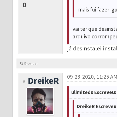
0
mais fui fazer ig
vai ter que desins
arquivo corrompe
já desinstalei insta
Encontrar
09-23-2020, 11:25 A
DreikeR
ulimitedx Escreveu:
DreikeR Escreveu