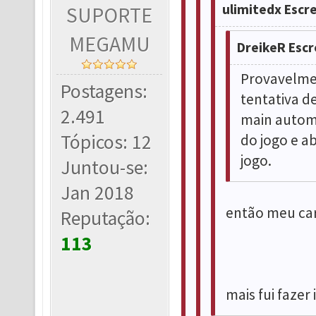
ulimitedx Escr
SUPORTE
MEGAMU
DreikeR Escr
Provavelme
Postagens:
tentativa de
2.491
main automá
Tópicos: 12
do jogo e a
jogo.
Juntou-se:
Jan 2018
então meu car
Reputação:
113
mais fui fazer 