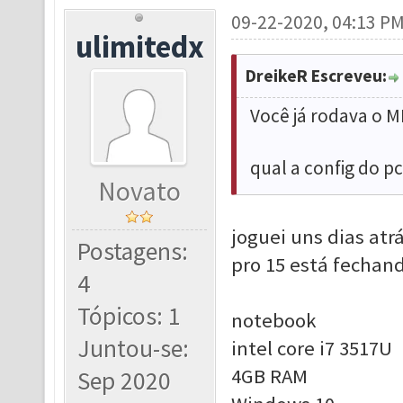
09-22-2020, 04:13 P
ulimitedx
DreikeR Escreveu:
Você já rodava o M
qual a config do pc
Novato
joguei uns dias atr
Postagens:
pro 15 está fechan
4
Tópicos: 1
notebook
Juntou-se:
intel core i7 3517U
4GB RAM
Sep 2020