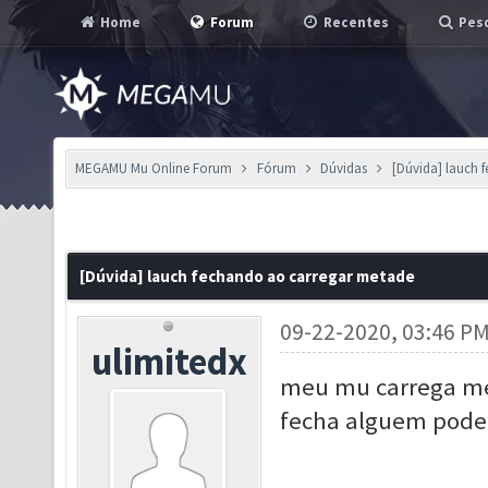
Home
Forum
Recentes
Pesq
MEGAMU Mu Online Forum
Fórum
Dúvidas
[Dúvida] lauch 
[Dúvida] lauch fechando ao carregar metade
09-22-2020, 03:46 P
ulimitedx
meu mu carrega met
fecha alguem pode