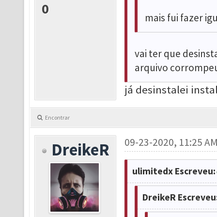
0
mais fui fazer ig
vai ter que desins
arquivo corrompe
já desinstalei insta
Encontrar
09-23-2020, 11:25 A
DreikeR
ulimitedx Escreveu:
DreikeR Escreveu