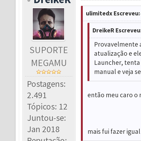
ulimitedx Escreveu:
DreikeR Escreveu
Provavelmente a
SUPORTE
atualização e el
MEGAMU
Launcher, tenta 
manual e veja se
Postagens:
2.491
então meu caro o 
Tópicos: 12
Juntou-se:
Jan 2018
mais fui fazer igual
Reputação: