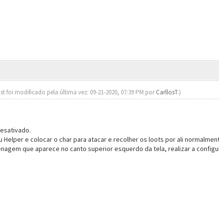
st foi modificado pela última vez: 09-21-2020, 07:39 PM por
CarllosT
.)
esativado.
 Helper e colocar o char para atacar e recolher os loots por ali normalmen
enagem que aparece no canto superior esquerdo da tela, realizar a configu