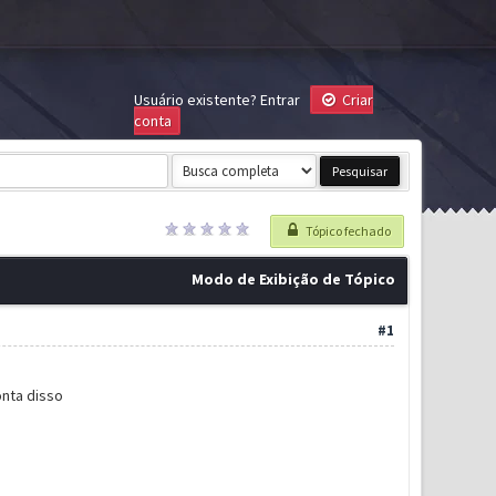
Usuário existente?
Entrar
Criar
conta
Tópico fechado
Modo de Exibição de Tópico
#1
onta disso