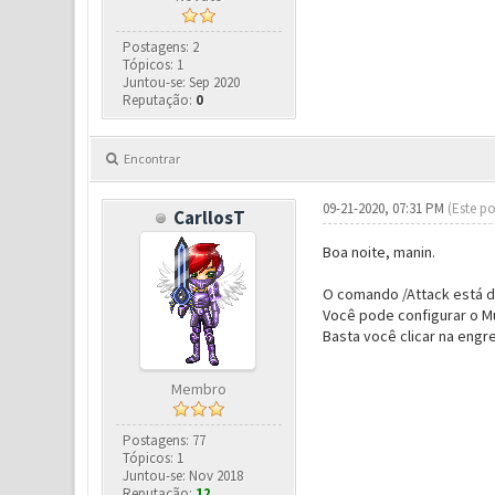
Postagens: 2
Tópicos: 1
Juntou-se: Sep 2020
Reputação:
0
Encontrar
09-21-2020, 07:31 PM
(Este po
CarllosT
Boa noite, manin.
O comando /Attack está d
Você pode configurar o Mu
Basta você clicar na engr
Membro
Postagens: 77
Tópicos: 1
Juntou-se: Nov 2018
Reputação:
12