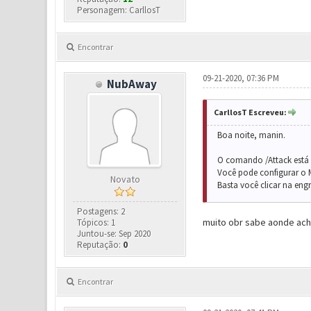
Personagem: CarllosT
Encontrar
09-21-2020, 07:36 PM
NubAway
CarllosT Escreveu:
Boa noite, manin.
O comando /Attack está 
Você pode configurar o M
Novato
Basta você clicar na eng
Postagens: 2
muito obr sabe aonde ach
Tópicos: 1
Juntou-se: Sep 2020
Reputação:
0
Encontrar