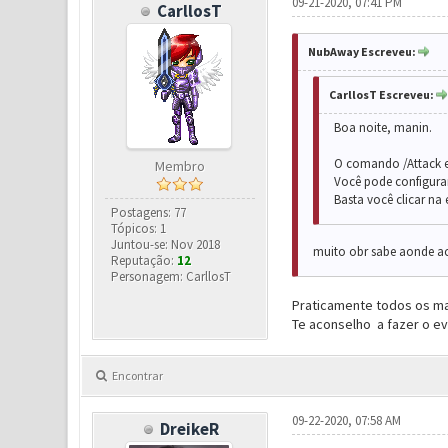
09-21-2020, 07:41 PM
CarllosT
NubAway Escreveu:
CarllosT Escreveu:
Boa noite, manin.
O comando /Attack e
Membro
Você pode configurar
Basta você clicar na
Postagens: 77
Tópicos: 1
Juntou-se: Nov 2018
muito obr sabe aonde ac
Reputação:
12
Personagem: CarllosT
Praticamente todos os m
Te aconselho a fazer o ev
Encontrar
09-22-2020, 07:58 AM
DreikeR