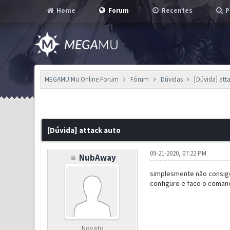
Home
Forum
Recentes
P
MEGAMU Mu Online Forum
Fórum
Dúvidas
[Dúvida] att
0 Voto(s) - 0 em Média
1
2
3
4
5
[Dúvida] attack auto
09-21-2020, 07:22 PM
NubAway
simplesmente não consig
configuro e faco o comand
Novato