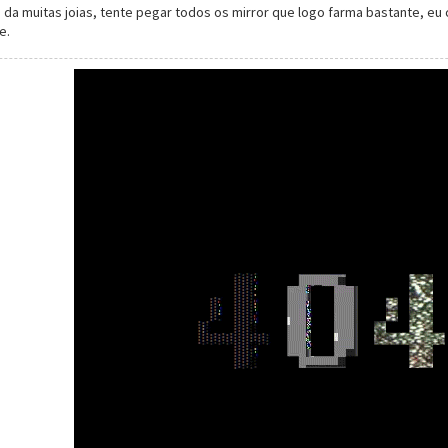
á da muitas joias, tente pegar todos os mirror que logo farma bastante, e
e.