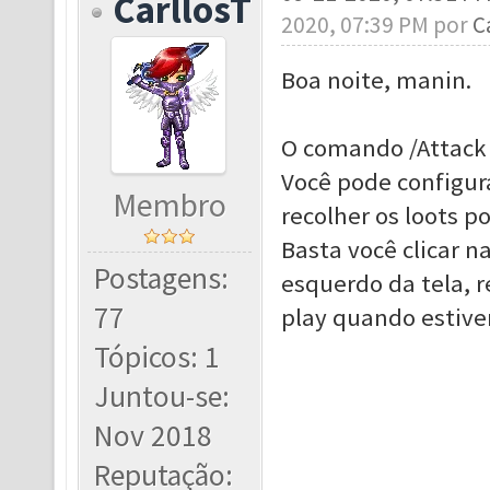
CarllosT
2020, 07:39 PM por
C
Boa noite, manin.
O comando /Attack 
Você pode configura
Membro
recolher os loots p
Basta você clicar 
Postagens:
esquerdo da tela, r
77
play quando estiver
Tópicos: 1
Juntou-se:
Nov 2018
Reputação: