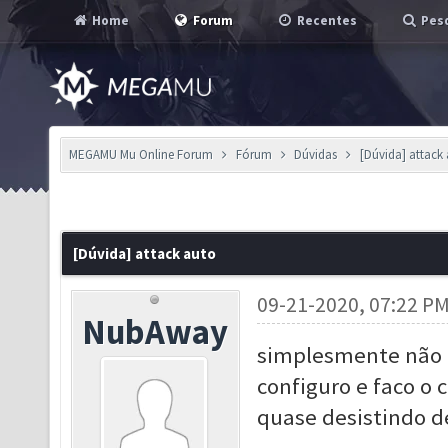
Home
Forum
Recentes
Pesq
MEGAMU Mu Online Forum
Fórum
Dúvidas
[Dúvida] attack
[Dúvida] attack auto
09-21-2020, 07:22 P
NubAway
simplesmente não 
configuro e faco o
quase desistindo de