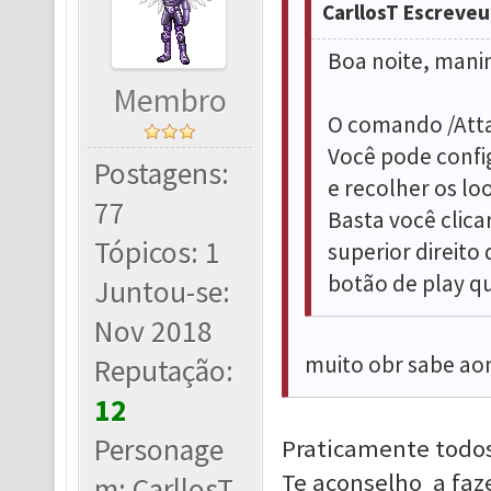
CarllosT Escreveu
Boa noite, mani
Membro
O comando /Atta
Você pode config
Postagens:
e recolher os l
77
Basta você clic
Tópicos: 1
superior direito 
botão de play qu
Juntou-se:
Nov 2018
muito obr sabe aon
Reputação:
12
Personage
Praticamente todo
Te aconselho a faze
m: CarllosT