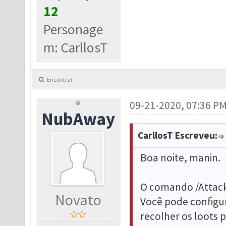
12
Personage
m: CarllosT
Encontrar
09-21-2020, 07:36 P
NubAway
CarllosT Escreveu:
Boa noite, manin.
O comando /Attack
Novato
Você pode configur
recolher os loots 