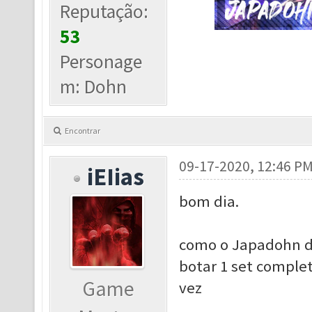
Reputação:
53
Personage
m: Dohn
Encontrar
09-17-2020, 12:46 P
iEIias
bom dia.
como o Japadohn d
botar 1 set comple
Game
vez