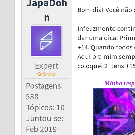
JapaDoh
Bom dia! Você não 
n
Infelizmente conti
dar uma dica: Prime
+14. Quando todos 
Aqui pra mim sempr
Expert
coloquei 2 itens +1
Minha respo
Postagens:
538
Tópicos: 10
Juntou-se:
Feb 2019