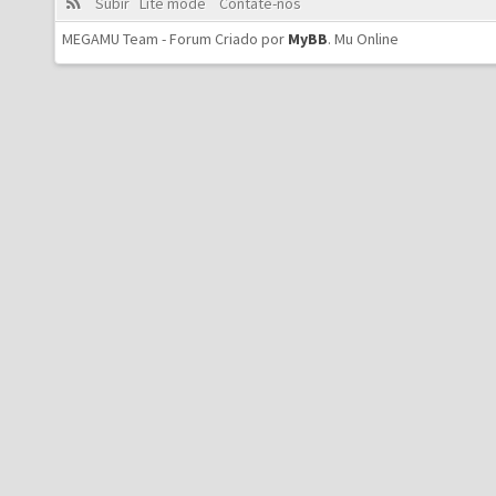
Subir
Lite mode
Contate-nos
MEGAMU Team - Forum Criado por
MyBB
.
Mu Online