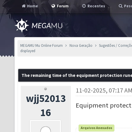
Home
Forum
Recentes
Pesq
MEGAMU Mu Online Forum
Nova Geração
Sugestões / Correçõ
displayed
The remaining time of the equipment protection rune 
11-02-2025, 07:17 A
wjj52013
Equipment protecti
16
Arquivos Anexados