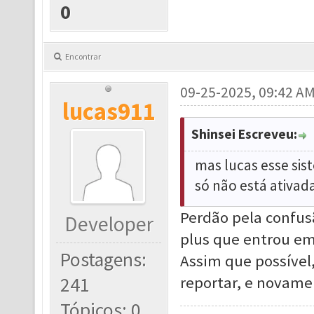
0
Encontrar
09-25-2025, 09:42 A
lucas911
Shinsei Escreveu:
mas lucas esse sis
só não está ativad
Perdão pela confus
Developer
plus que entrou em
Postagens:
Assim que possíve
241
reportar, e novame
Tópicos: 0