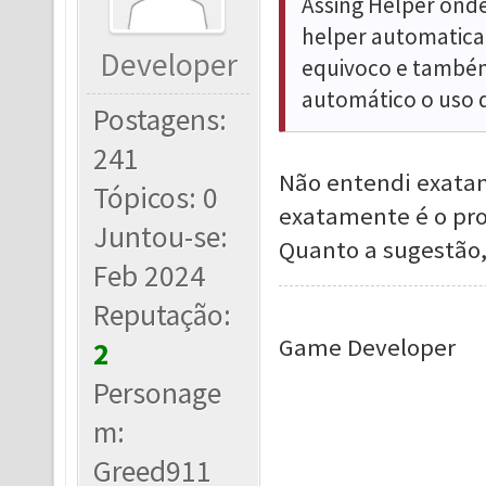
Assing Helper onde
helper automatic
Developer
equivoco e também
automático o uso d
Postagens:
241
Não entendi exatam
Tópicos: 0
exatamente é o pr
Juntou-se:
Quanto a sugestão,
Feb 2024
Reputação:
Game Developer
2
Personage
m:
Greed911