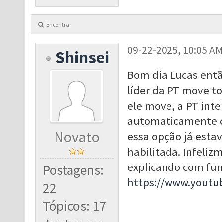
Encontrar
09-22-2025, 10:05 A
Shinsei
Bom dia Lucas entã
líder da PT move t
ele move, a PT inte
automaticamente q
Novato
essa opção já esta
habilitada. Infeli
explicando com fun
Postagens:
https://www.yout
22
Tópicos: 17