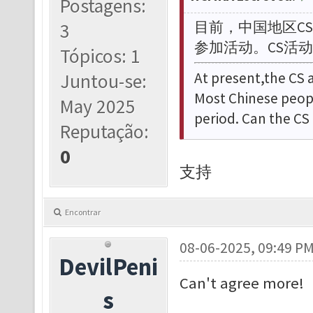
Postagens:
目前，
中国地区C
3
参加活动。CS活
Tópicos: 1
At present,
the CS a
Juntou-se:
Most Chinese people
May 2025
period. Can the CS 
Reputação:
0
支持
Encontrar
08-06-2025, 09:49 P
DevilPeni
Can't agree more!
s