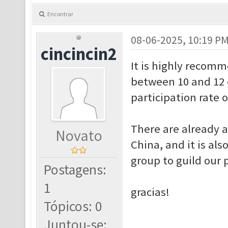
Encontrar
08-06-2025, 10:19 P
cincincin2
It is highly recom
between 10 and 12 o
participation rate o
There are already 
Novato
China, and it is al
group to guild our 
Postagens:
1
gracias!
Tópicos: 0
Juntou-se: