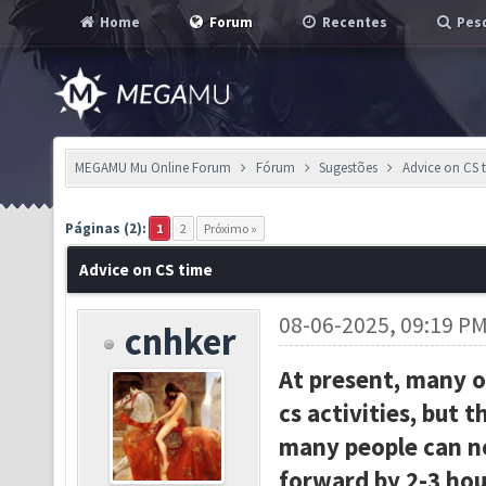
Home
Forum
Recentes
Pesq
MEGAMU Mu Online Forum
Fórum
Sugestões
Advice on CS 
Páginas (2):
1
2
Próximo »
Advice on CS time
08-06-2025, 09:19 P
cnhker
At present, many o
cs activities, but t
many people can no
forward by 2-3 hou