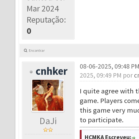
Mar 2024
Reputação:
0
Encontrar
08-06-2025, 09:48 P
cnhker
2025, 09:49 PM por
c
I quite agree with t
game. Players come 
this game very muc
DaJi
to participate.
HCMKA Escreveu: