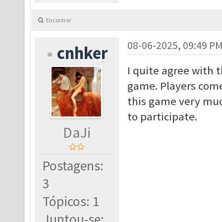
Encontrar
08-06-2025, 09:49 P
cnhker
I quite agree with t
game. Players come 
this game very muc
to participate.
DaJi
Postagens:
3
Tópicos: 1
Juntou-se: