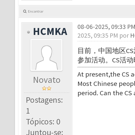
Encontrar
08-06-2025, 09:33 P
HCMKA
2025, 09:35 PM por
H
目前，
中国地区C
参加活动。CS活动
At present,
the CS a
Novato
Most Chinese people
period. Can the CS 
Postagens:
1
Tópicos: 0
Juntou-se: