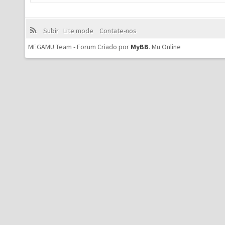
Subir
Lite mode
Contate-nos
MEGAMU Team - Forum Criado por
MyBB
.
Mu Online