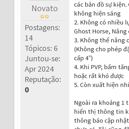
các bản đồ sự kiện. 
Novato
không hiện sáng
2. Không có nhiều lự
Postagens:
Ghost Horse, Nâng 
14
3. Không thể nâng c
Tópicos: 6
(Không cho phép đặ
Juntou-se:
cấp 4”)
4. Khi PVP, bấm tă
Apr 2024
hoặc rất khó được
Reputação:
5. Còn xuất hiện nh
0
Ngoài ra khoảng 1 t
hiển thị thông tin 
thông báo cập nhật