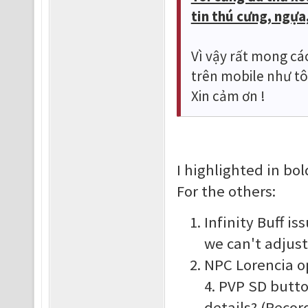
tin thú cưng, ngựa,
Vì vậy rất mong cá
trên mobile như tô
Xin cảm ơn !
I highlighted in bo
For the others:
Infinity Buff is
we can't adjust
NPC Lorencia op
4. PVP SD butt
details? (Record