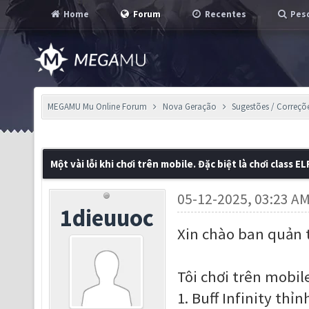
Home
Forum
Recentes
Pesq
MEGAMU Mu Online Forum
Nova Geração
Sugestões / Correçõ
Một vài lỗi khi chơi trên mobile. Đặc biệt là chơi class EL
05-12-2025, 03:23 A
1dieuuoc
Xin chào ban quản t
Tôi chơi trên mobile
1. Buff Infinity th