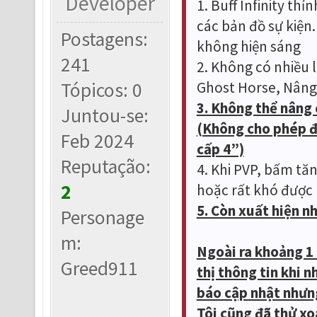
Developer
1. Buff Infinity th
các bản đồ sự kiện.
Postagens:
không hiện sáng
241
2. Không có nhiều l
Tópicos: 0
Ghost Horse, Nâng
3. Không thể nâng 
Juntou-se:
(Không cho phép đ
Feb 2024
cấp 4”)
Reputação:
4. Khi PVP, bấm tă
2
hoặc rất khó được
5. Còn xuất hiện n
Personage
m:
Ngoài ra khoảng 1 
Greed911
thị thông tin khi 
báo cập nhật nhưng
Tôi cũng đã thử xoá