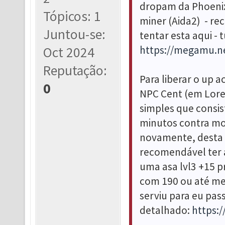
dropam da Phoenix 
Tópicos: 1
miner (Aida2) - re
Juntou-se:
tentar esta aqui - 
https://megamu.n
Oct 2024
Reputação:
Para liberar o up a
0
NPC Cent (em Loren
simples que consis
minutos contra mo
novamente, desta
recomendável ter 
uma asa lvl3 +15 p
com 190 ou até mes
serviu para eu pas
detalhado:
https: