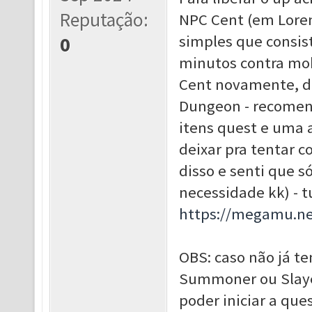
Reputação:
NPC Cent (em Lorenc
simples que consis
0
minutos contra mob
Cent novamente, d
Dungeon - recomend
itens quest e uma a
deixar pra tentar c
disso e senti que s
necessidade kk) - t
https://megamu.ne
OBS: caso não já ten
Summoner ou Slayer
poder iniciar a que