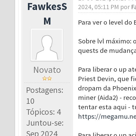
FawkesS
2024, 05:11 PM por
F
M
Para ver o level do
Sobre lvl máximo: o
quests de mudança d
Novato
Para liberar o up at
Priest Devin, que f
dropam da Phoenix (
Postagens:
miner (Aida2) - re
10
tentar esta aqui - 
Tópicos: 4
https://megamu.ne
Juntou-se:
Sep 2024
Para liberar o up ac