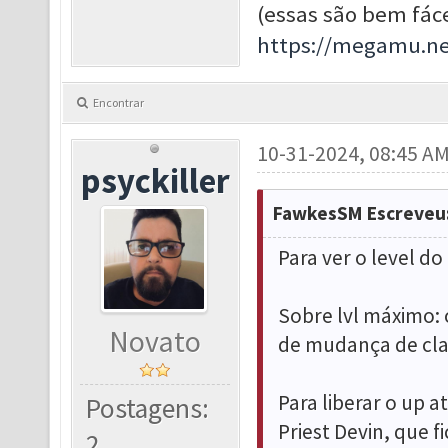
(essas são bem fáce
https://megamu.ne
Encontrar
10-31-2024, 08:45 A
psyckiller
FawkesSM Escreveu
Para ver o level do
Sobre lvl máximo: 
Novato
de mudança de clas
Para liberar o up a
Postagens:
Priest Devin, que f
2