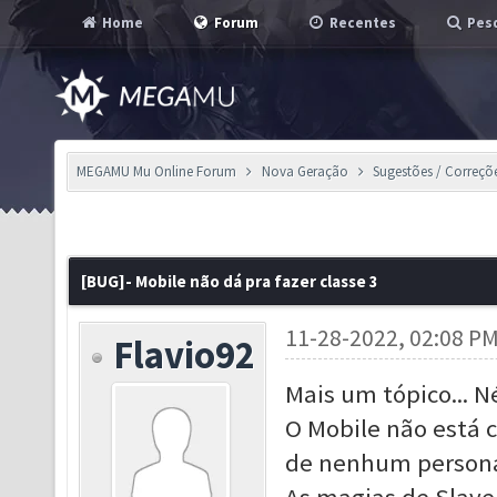
Home
Forum
Recentes
Pesq
MEGAMU Mu Online Forum
Nova Geração
Sugestões / Correçõ
[BUG]- Mobile não dá pra fazer classe 3
11-28-2022, 02:08 P
Flavio92
Mais um tópico... 
O Mobile não está 
de nenhum personag