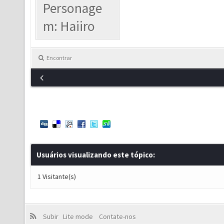
Personage
m: Haiiro
Encontrar
Usuários visualizando este tópico:
1 Visitante(s)
Subir
Lite mode
Contate-nos