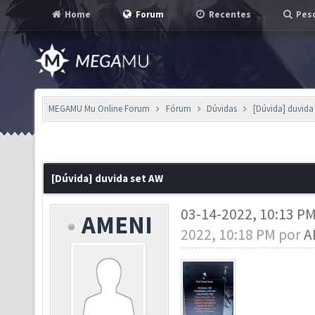
Home
Forum
Recentes
Pesq
MEGAMU Mu Online Forum
Fórum
Dúvidas
[Dúvida] duvida
[Dúvida] duvida set AW
03-14-2022, 10:13 P
AMENI
2022, 10:18 PM por
A