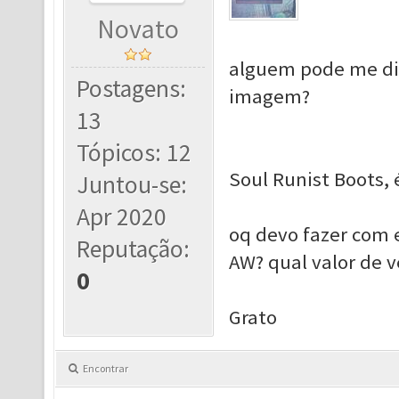
Novato
alguem pode me diz
Postagens:
imagem?
13
Tópicos: 12
Soul Runist Boots,
Juntou-se:
Apr 2020
oq devo fazer com e
Reputação:
AW? qual valor de v
0
Grato
Encontrar