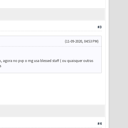
#3
(11-09-2020, 04:53 PM)
 agora no pvp o mg usa blessed staff ( ou quaisquer outras
s
#4