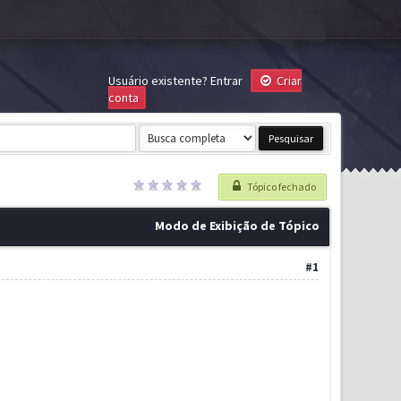
Usuário existente?
Entrar
Criar
conta
Tópico fechado
Modo de Exibição de Tópico
#1