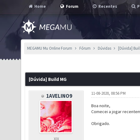
Home
Forum
Recentes
P
MEGAMU Mu Online Forum
Fórum
Dúvidas
[Dúvida] Bui
0 Voto(s) - 0 em Média
1
2
3
4
5
[Dúvida] Build MG
11-08-2020, 08:56 PM
1AVELINO9
Boa noite,
Comecei a jogar recenteme
Obrigado.
XIX