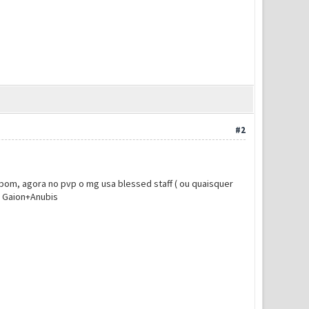
#2
 bom, agora no pvp o mg usa blessed staff ( ou quaisquer
de Gaion+Anubis