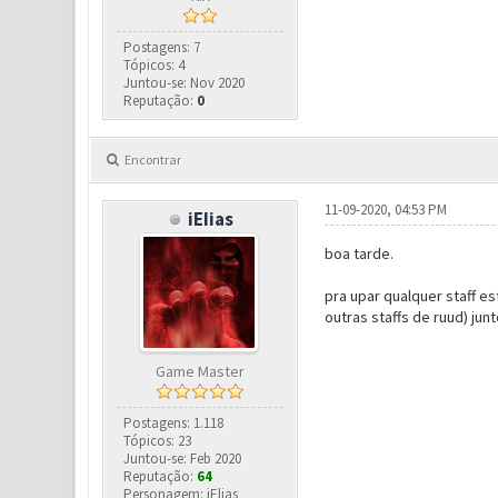
Postagens: 7
Tópicos: 4
Juntou-se: Nov 2020
Reputação:
0
Encontrar
11-09-2020, 04:53 PM
iEIias
boa tarde.
pra upar qualquer staff e
outras staffs de ruud) jun
Game Master
Postagens: 1.118
Tópicos: 23
Juntou-se: Feb 2020
Reputação:
64
Personagem: iElias