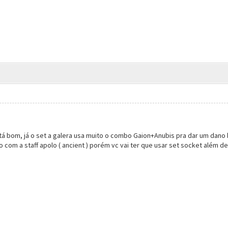
stá bom, já o set a galera usa muito o combo Gaion+Anubis pra dar um dano
to com a staff apolo ( ancient ) porém vc vai ter que usar set socket além 