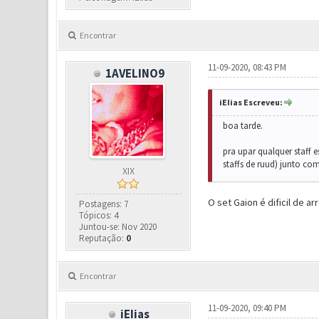
Encontrar
11-09-2020, 08:43 PM
1AVELINO9
iEIias Escreveu:
boa tarde.
pra upar qualquer staff
staffs de ruud) junto com
XIX
O set Gaion é dificil de ar
Postagens: 7
Tópicos: 4
Juntou-se: Nov 2020
Reputação:
0
Encontrar
11-09-2020, 09:40 PM
iEIias