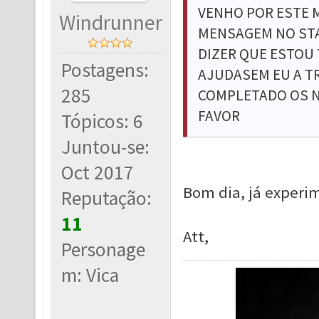
VENHO POR ESTE 
Windrunner
MENSAGEM NO STA
DIZER QUE ESTOU
Postagens:
AJUDASEM EU A TR
285
COMPLETADO OS N
FAVOR
Tópicos: 6
Juntou-se:
Oct 2017
Bom dia, já experi
Reputação:
11
Att,
Personage
m: Vica