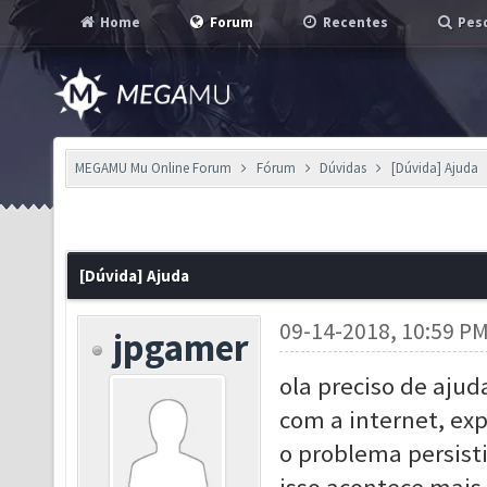
Home
Forum
Recentes
Pesq
MEGAMU Mu Online Forum
Fórum
Dúvidas
[Dúvida] Ajuda
[Dúvida] Ajuda
09-14-2018, 10:59 P
jpgamer
ola preciso de ajud
com a internet, expe
o problema persist