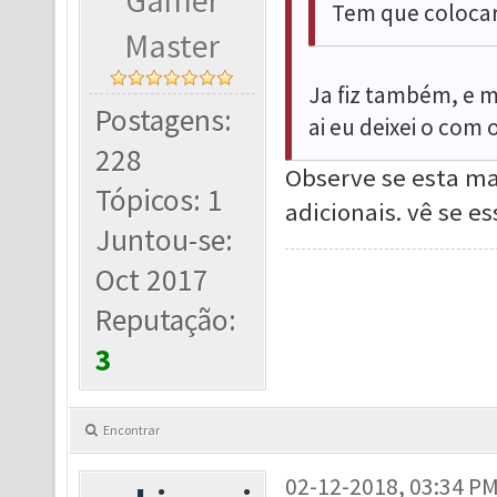
Gamer
Tem que colocar 
Master
Ja fiz também, e 
Postagens:
ai eu deixei o com 
228
Observe se esta ma
Tópicos: 1
adicionais. vê se e
Juntou-se:
Oct 2017
Reputação:
3
Encontrar
02-12-2018, 03:34 P