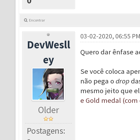
0
Encontrar
03-02-2020, 06:55 P
DevWesll
Quero dar ênfase ao
ey
Se você coloca apen
não pega o
drop
da
mesmo jeito que el
e Gold medal (com
Older
Postagens: