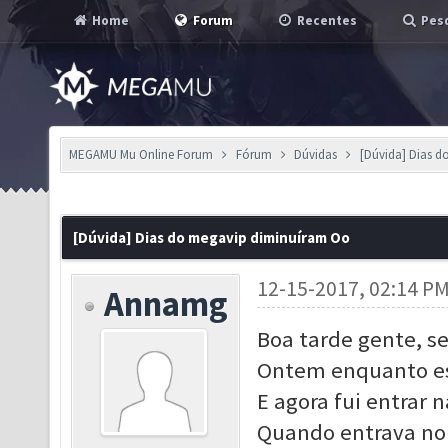
Home
Forum
Recentes
Pesq
MEGAMU Mu Online Forum
Fórum
Dúvidas
[Dúvida] Dias 
[Dúvida] Dias do megavip diminuíram Oo
12-15-2017, 02:14 P
Annamg
Boa tarde gente, se
Ontem enquanto est
E agora fui entrar 
Quando entrava no M