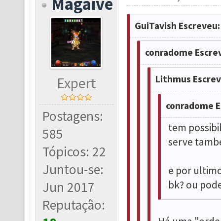
Magaive
GuiTavish Escreveu:
conradome Escre
Lithmus Escrev
Expert
conradome E
Postagens:
tem possibi
585
serve tamb
Tópicos: 22
Juntou-se:
e por ultim
bk? ou pode
Jun 2017
Reputação: