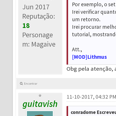
Por exemplo, o set
Jun 2017
Irei verificar quant
Reputação:
um retorno.
18
Irei procurar melho
Personage
tutorial, mostrand
m: Magaive
Att.,
[MOD]Lithmus
Obg pela atenção, a
Encontrar
11-10-2017, 04:32 P
guitavish
conradome Escreveu