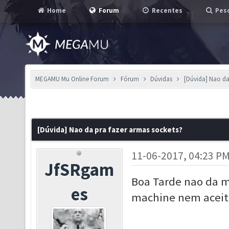
Home
Forum
Recentes
Pesq
MEGAMU Mu Online Forum
Fórum
Dúvidas
[Dúvida] Nao da
[Dúvida] Nao da pra fazer armas sockets?
11-06-2017, 04:23 P
JfSRgam
Boa Tarde nao da m
es
machine nem aceita