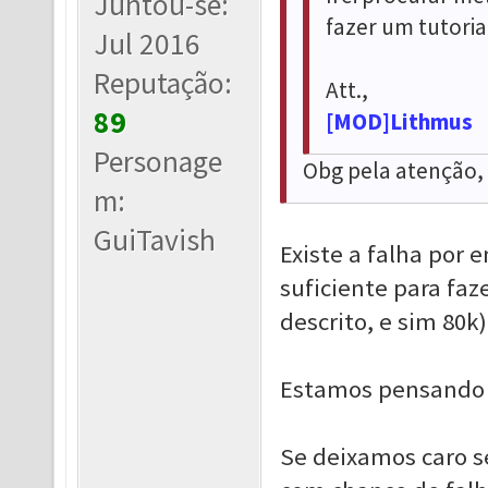
Juntou-se:
fazer um tutoria
Jul 2016
Reputação:
Att.,
89
[MOD]Lithmus
Personage
Obg pela atenção, 
m:
GuiTavish
Existe a falha por
suficiente para fa
descrito, e sim 80k)
Estamos pensando n
Se deixamos caro s