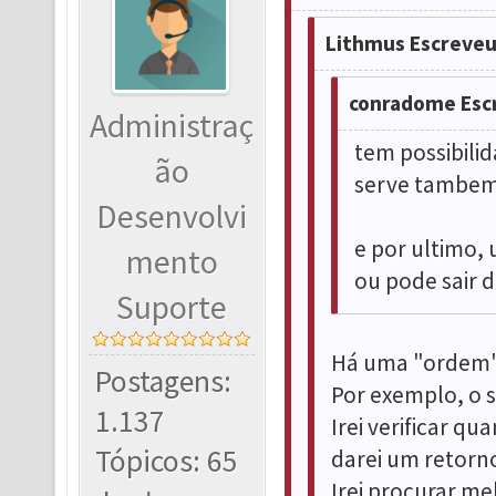
Lithmus Escreveu
conradome Esc
Administraç
tem possibili
ão
serve tambem
Desenvolvi
e por ultimo,
mento
ou pode sair d
Suporte
Há uma "ordem" 
Postagens:
Por exemplo, o s
1.137
Irei verificar qu
Tópicos: 65
darei um retorn
Irei procurar me