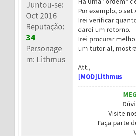
Há uma "ordem" de 
Juntou-se:
Por exemplo, o set 
Oct 2016
Irei verificar quant
Reputação:
darei um retorno.
34
Irei procurar melhor
Personage
um tutorial, mostra
m: Lithmus
Att.,
[MOD]Lithmus
MEG
Dúvi
Visite no
Faça parte d