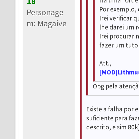
18
Há uma "ordem
Por exemplo, o
Personage
Irei verificar 
m: Magaive
lhe darei um 
Irei procurar 
fazer um tutor
Att.,
[MOD]Lithmu
Obg pela atenção
Existe a falha po
suficiente para fa
descrito, e sim 80k