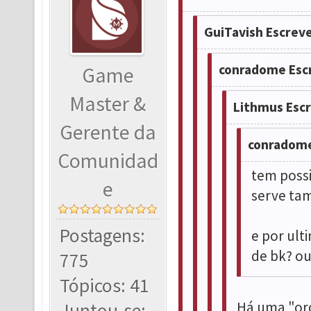
GuiTavish Escrev
conradome Esc
Game
Master &
Lithmus Esc
Gerente da
conradome
Comunidad
tem possi
e
serve ta
Postagens:
e por ult
de bk? ou
775
Tópicos: 41
Há uma "ord
Juntou-se: