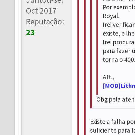
Por exemplo
Oct 2017
Royal.
Reputação:
Irei verific
23
existe, e lh
Irei procura
para fazer 
torna o 400
Att.,
[MOD]Lith
Obg pela aten
Existe a falha 
suficiente para 