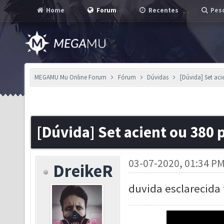
Home
Forum
Recentes
Pesq
MEGAMU Mu Online Forum
Fórum
Dúvidas
[Dúvida] Set aci
[Dúvida] Set acient ou 380 p
03-07-2020, 01:34 P
DreikeR
duvida esclarecida