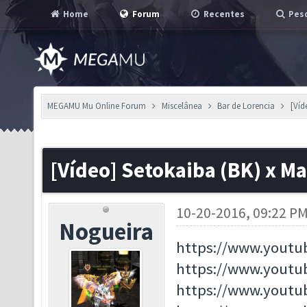
Home
Forum
Recentes
Pesq
MEGAMU Mu Online Forum
Miscelânea
Bar de Lorencia
[Víd
[Vídeo] Setokaiba (BK) x M
10-20-2016, 09:22 P
Nogueira
https://www.yout
https://www.yout
https://www.yout