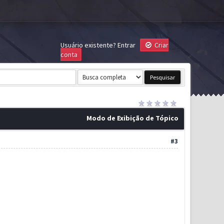
Usuário existente?
Entrar
Criar
conta
Modo de Exibição de Tópico
#3