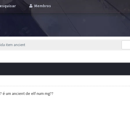
esquisar
Membros
ida item ancient
? é um ancient de elf num mg??