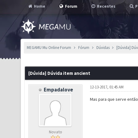
Home
Forum
Recentes
P
MEGAMU Mu Online Forum
Fórum
Dúvidas
[Dúvida] Dúv
0 Voto(s) - 0 em Média
1
2
3
4
5
[Dúvida] Dúvida item ancient
12-13-2017, 01:45 AM
Empadalove
Mas para que serve então
Novato