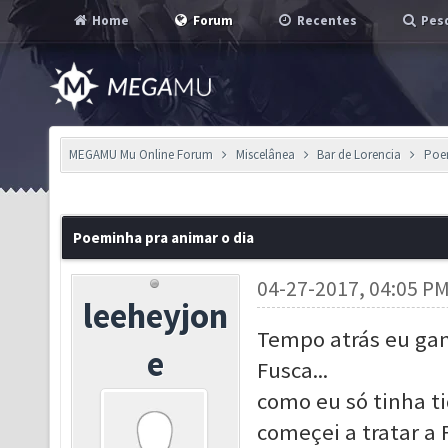
Home
Forum
Recentes
Pesq
MEGAMU Mu Online Forum
Miscelânea
Bar de Lorencia
Poe
Poeminha pra animar o dia
04-27-2017, 04:05 P
leeheyjon
Tempo atrás eu gan
e
Fusca...
como eu só tinha ti
começei a tratar a 