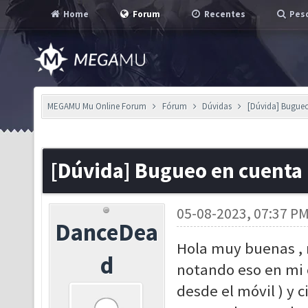
Home
Forum
Recentes
Pesq
MEGAMU Mu Online Forum
Fórum
Dúvidas
[Dúvida] Bugue
[Dúvida] Bugueo en cuenta
05-08-2023, 07:37 P
DanceDea
Hola muy buenas , m
d
notando eso en mi 
desde el móvil ) y c