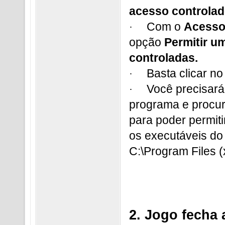
acesso controlad
Com o
Acesso
·
opção
Permitir u
controladas.
Basta clicar n
·
Você precisará 
·
programa e procur
para poder permiti
os executáveis do
C:\Program Files
2. Jogo fecha