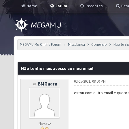
Home
Forum
Recentes
Pesq
MEGAMU Mu Online Forum
Miscelânea
Comércio
Não tenh
Não tenho mais acesso ao meu email
02-05-2021, 08:50 PM
BMGaara
estou com outro email e quero 
Novato