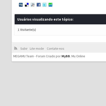
Usuários visualizando este tópico:
1 Visitante(s)
Subir
Lite mode
Contate-nos
MEGAMU Team - Forum Criado por
MyBB
.
Mu Online