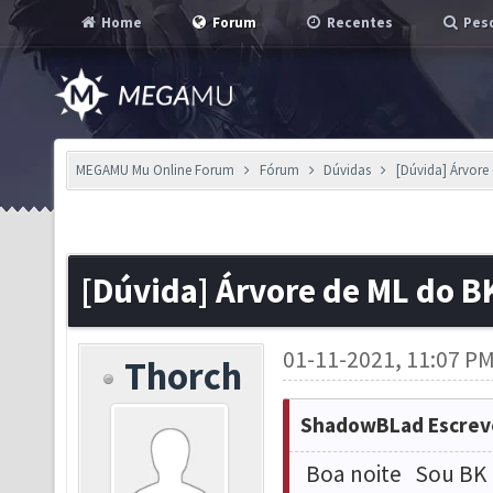
Home
Forum
Recentes
Pesq
MEGAMU Mu Online Forum
Fórum
Dúvidas
[Dúvida] Árvore
[Dúvida] Árvore de ML do B
01-11-2021, 11:07 P
Thorch
ShadowBLad Escrev
Boa noite Sou BK l