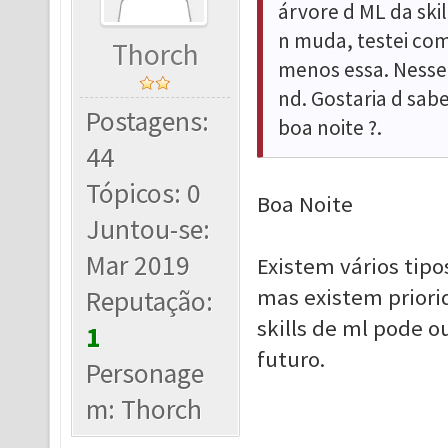
árvore d ML da skil
n muda, testei com
Thorch
menos essa. Nesse 
nd. Gostaria d sabe
Postagens:
boa noite ?.
44
Tópicos: 0
Boa Noite
Juntou-se:
Mar 2019
Existem vários tipo
mas existem priori
Reputação:
skills de ml pode o
1
futuro.
Personage
m: Thorch