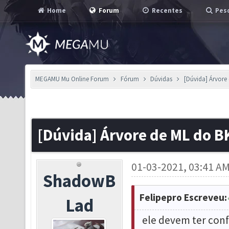
Home
Forum
Recentes
Pesq
MEGAMU Mu Online Forum
Fórum
Dúvidas
[Dúvida] Árvore
[Dúvida] Árvore de ML do B
01-03-2021, 03:41 A
ShadowB
Felipepro Escreveu:
Lad
ele devem ter confi