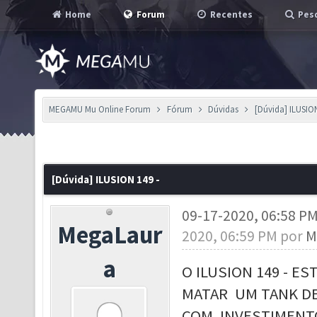
Home
Forum
Recentes
Pesq
MEGAMU Mu Online Forum
Fórum
Dúvidas
[Dúvida] ILUSION
[Dúvida] ILUSION 149 -
09-17-2020, 06:58 P
MegaLaur
2020, 06:59 PM por
M
a
O ILUSION 149 - 
MATAR UM TANK DE
COM INVESTIMENTO 