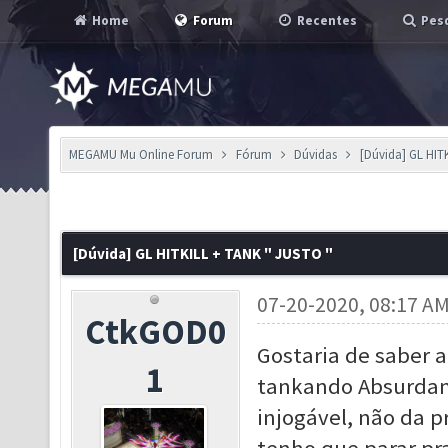
Home
Forum
Recentes
Pesq
MEGAMU Mu Online Forum
Fórum
Dúvidas
[Dúvida] GL HIT
[Dúvida] GL HITKILL + TANK " JUSTO "
07-20-2020, 08:17 A
CtkGOD0
Gostaria de saber a
1
tankando Absurdam
injogável, não da p