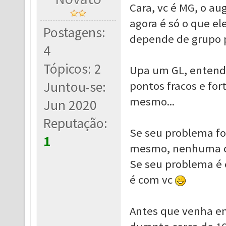
Cara, vc é MG, o au
agora é só o que el
Postagens:
depende de grupo 
4
Tópicos: 2
Upa um GL, entenda
Juntou-se:
pontos fracos e for
mesmo...
Jun 2020
Reputação:
Se seu problema for
1
mesmo, nenhuma cl
Se seu problema é 
é com vc
Antes que venha enc