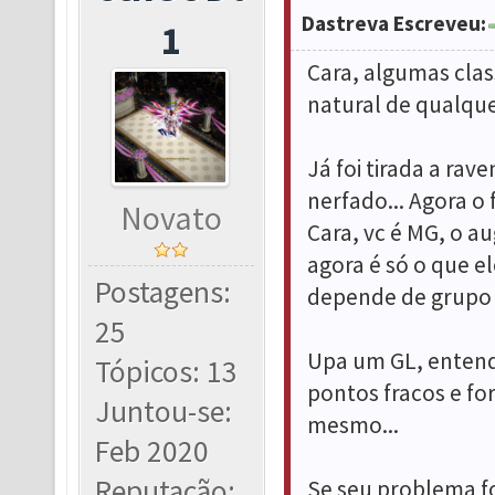
Dastreva Escreveu:
1
Cara, algumas clas
natural de qualque
Já foi tirada a rave
nerfado... Agora o 
Novato
Cara, vc é MG, o au
agora é só o que e
Postagens:
depende de grupo 
25
Upa um GL, entenda
Tópicos: 13
pontos fracos e fo
Juntou-se:
mesmo...
Feb 2020
Reputação:
Se seu problema fo