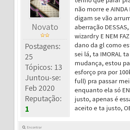
tenho que parar pra
não morre e AINDA 
digam se vão arrum
Novato
aberração DESSAS,
wizardry E NEM FA
dano da gl como es
Postagens:
sei lá, ta IMORAL t
25
mudança, estou pa
Tópicos: 13
esforço pra por 10
Juntou-se:
full) pra passar me
Feb 2020
enquanto ela só E
Reputação:
justo, apenas é es
1
aceito e ta justo, 
Encontrar