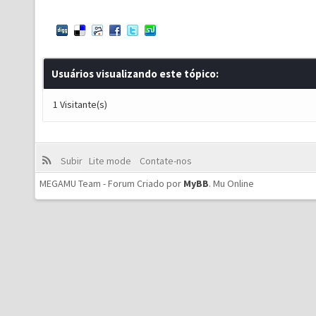
Usuários visualizando este tópico:
1 Visitante(s)
Subir
Lite mode
Contate-nos
MEGAMU Team - Forum Criado por
MyBB
.
Mu Online