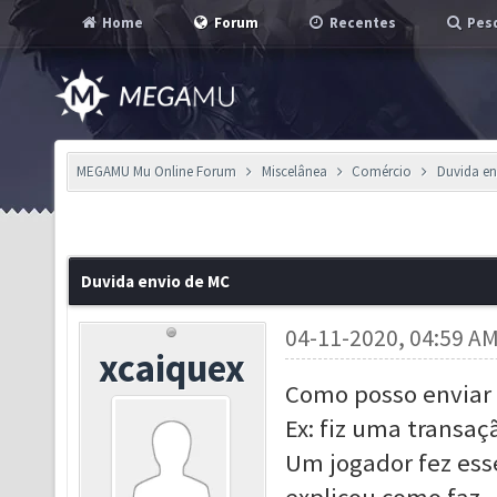
Home
Forum
Recentes
Pesq
MEGAMU Mu Online Forum
Miscelânea
Comércio
Duvida en
Duvida envio de MC
04-11-2020, 04:59 A
xcaiquex
Como posso enviar 
Ex: fiz uma transaç
Um jogador fez es