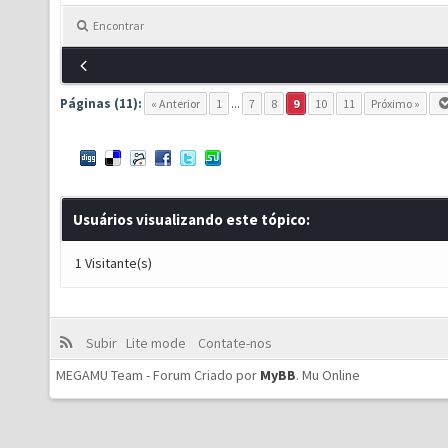
Encontrar
Páginas (11):
« Anterior
1
...
7
8
9
10
11
Próximo »
Usuários visualizando este tópico:
1 Visitante(s)
Subir
Lite mode
Contate-nos
MEGAMU Team - Forum Criado por
MyBB
.
Mu Online