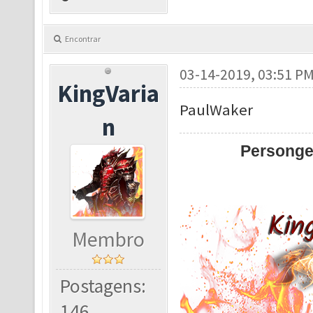
Encontrar
03-14-2019, 03:51 P
KingVaria
PaulWaker
n
Persong
Membro
Postagens:
146