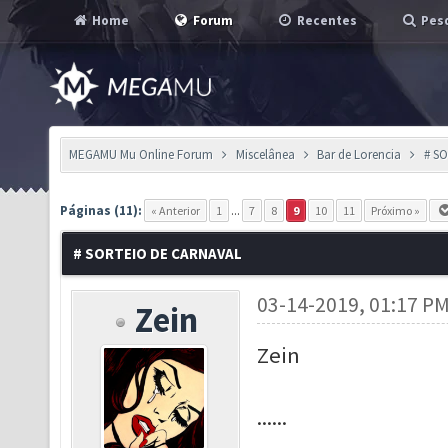
Home
Forum
Recentes
Pesq
MEGAMU Mu Online Forum
Miscelânea
Bar de Lorencia
# S
Páginas (11):
« Anterior
1
...
7
8
9
10
11
Próximo »
# SORTEIO DE CARNAVAL
03-14-2019, 01:17 P
Zein
Zein
......