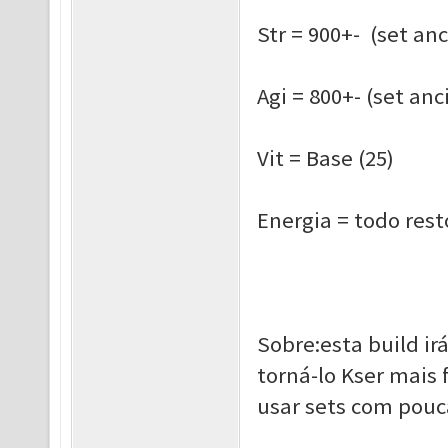
Str = 900+- (set an
Agi = 800+- (set an
Vit = Base (25)
Energia = todo rest
Sobre:esta build ir
torná-lo Kser mais 
usar sets com pouc