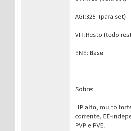
AGI:325 (para set)
VIT:Resto (todo res
ENE: Base
Sobre:
HP alto, muito for
corrente, EE-indep
PVP e PVE.