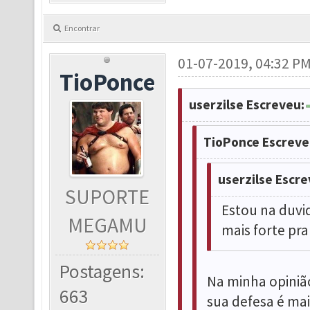
Encontrar
01-07-2019, 04:32 P
TioPonce
userzilse Escreveu:
TioPonce Escreve
userzilse Escre
SUPORTE
Estou na duvid
MEGAMU
mais forte pra
Postagens:
Na minha opinião
663
sua defesa é mai