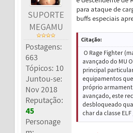
e descendente de Ka
para ataque de car
SUPORTE
buffs especiais apr
MEGAMU
Citação:
Postagens:
O Rage Fighter (m
663
avançado do MU On
Tópicos: 10
principal particula
Juntou-se:
equipamentos que 
próprio armamento
Nov 2018
avançado, este rec
Reputação:
desbloqueado quan
45
char da classe ELF
Personage
m: