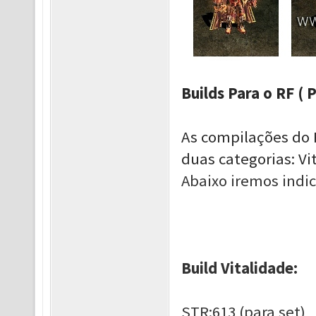
Builds Para o RF ( 
As compilações do 
duas categorias: Vi
Abaixo iremos indi
Build Vitalidade:
STR:613 (para set)