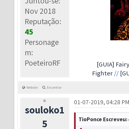
Juntou-se:
Nov 2018
Reputação:
45
Personage
m:
PoeteiroRF
[GUIA] Fairy
Fighter
//
[GU
Website
Encontrar
01-07-2019, 04:28 P
souloko1
TioPonce Escreveu:
5