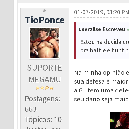
01-07-2019, 03:20 P
TioPonce
userzilse Escreveu:
Estou na duvida cru
pra battle e hunt p
SUPORTE
Na minha opinião e
MEGAMU
sua defesa é maior
a GL tem uma defe
Postagens:
seu dano seja maior
663
Tópicos: 10