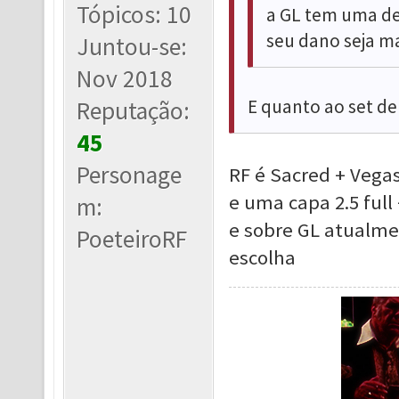
Tópicos: 10
a GL tem uma d
seu dano seja ma
Juntou-se:
Nov 2018
E quanto ao set de 
Reputação:
45
Personage
RF é Sacred + Vega
e uma capa 2.5 full
m:
e sobre GL atualm
PoeteiroRF
escolha