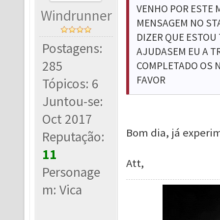
VENHO POR ESTE 
Windrunner
MENSAGEM NO STA
DIZER QUE ESTOU
Postagens:
AJUDASEM EU A TR
285
COMPLETADO OS N
FAVOR
Tópicos: 6
Juntou-se:
Oct 2017
Bom dia, já experi
Reputação:
11
Att,
Personage
m: Vica