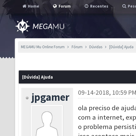
Home
Forum
Recentes
Pesq
MEGAMU Mu Online Forum
Fórum
Dúvidas
[Dúvida] Ajuda
[Dúvida] Ajuda
09-14-2018, 10:59 P
jpgamer
ola preciso de ajud
com a internet, expe
o problema persist