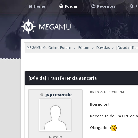
Home
Forum
Recentes
P
MEGAMU Mu Online Forum
Fórum
Dúvidas
[Dúvida] Tra
0 Voto(s) - 0 em Média
1
2
3
4
5
[Dúvida] Transferencia Bancaria
06-18-2018, 06:01 PM
jvpresende
Boa noite !
Necessito de um CPF de al
Obrigado
Novato