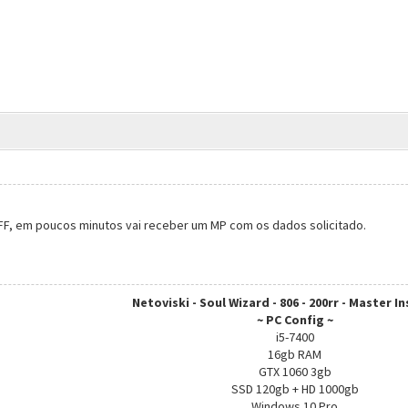
AFF, em poucos minutos vai receber um MP com os dados solicitado.
Netoviski - Soul Wizard - 806 - 200rr - Master I
~ PC Config ~
i5-7400
16gb RAM
GTX 1060 3gb
SSD 120gb + HD 1000gb
Windows 10 Pro