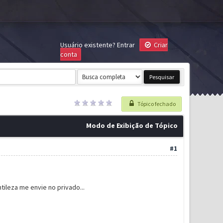
Usuário existente?
Entrar
Criar
conta
Tópico fechado
Modo de Exibição de Tópico
#1
tileza me envie no privado...