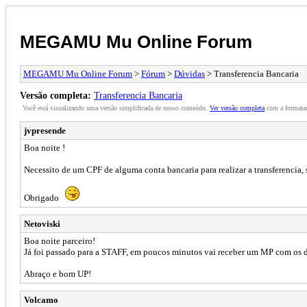
MEGAMU Mu Online Forum
MEGAMU Mu Online Forum
>
Fórum
>
Dúvidas
> Transferencia Bancaria
Versão completa:
Transferencia Bancaria
Você está visualizando uma versão simplificada de nosso conteúdo.
Ver versão completa
com a formataç
jvpresende
Boa noite !
Necessito de um CPF de alguma conta bancaria para realizar a transferencia, 
Obrigado
Netoviski
Boa noite parceiro!
Já foi passado para a STAFF, em poucos minutos vai receber um MP com os d
Abraço e bom UP!
Volcamo