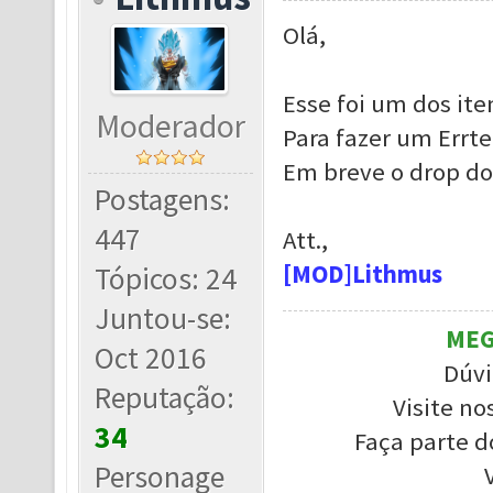
Olá,
Esse foi um dos ite
Moderador
Para fazer um Errtel
Em breve o drop do E
Postagens:
447
Att.,
[MOD]Lithmus
Tópicos: 24
Juntou-se:
MEG
Oct 2016
Dúvi
Reputação:
Visite no
34
Faça parte d
Personage