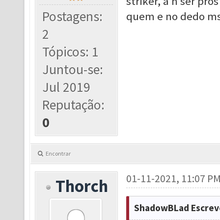
striker, a n ser p
Postagens:
quem e no dedo ms
2
Tópicos: 1
Juntou-se:
Jul 2019
Reputação:
0
Encontrar
01-11-2021, 11:07 P
Thorch
ShadowBLad Escrev