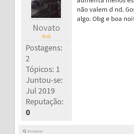
aumenta menos essa
não valem d nd. Gos
algo. Obg e boa noit
Novato
Postagens:
2
Tópicos: 1
Juntou-se:
Jul 2019
Reputação:
0
Encontrar