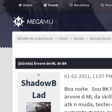
Home
Forum
Recentes
Pesq
MEGAMU Mu Online Forum
Fórum
Dúvidas
[Dúvida] Árvore
[Dúvida] Árvore de ML do BK
01-02-2021, 11:07 P
ShadowB
Boa noite Sou BK lv
Lad
árvore d ML da skil
atk n muda, testei 