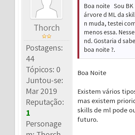
Boa noite Sou BK l
árvore d ML da skil
n muda, testei com
Thorch
menos essa. Nesse 
nd. Gostaria d sabe
Postagens:
boa noite ?.
44
Tópicos: 0
Boa Noite
Juntou-se:
Mar 2019
Existem vários tipo
mas existem priori
Reputação:
skills de ml pode o
1
futuro.
Personage
m: Thorch