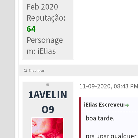
Feb 2020
Reputação:
64
Personage
m: iElias
Encontrar
11-09-2020, 08:43 P
1AVELIN
iEIias Escreveu:
O9
boa tarde.
pra upar qualquer s