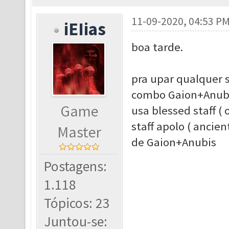
11-09-2020, 04:53 P
iEIias
boa tarde.
pra upar qualquer s
combo Gaion+Anubi
Game
usa blessed staff (
staff apolo ( ancie
Master
de Gaion+Anubis
Postagens:
1.118
Tópicos: 23
Juntou-se: