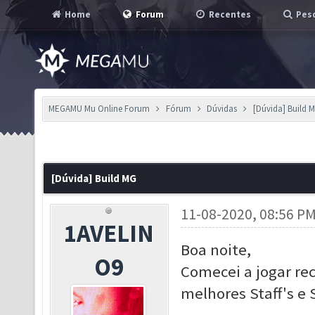
Home
Forum
Recentes
Pesq
MEGAMU Mu Online Forum
Fórum
Dúvidas
[Dúvida] Build 
[Dúvida] Build MG
11-08-2020, 08:56 P
1AVELIN
Boa noite,
O9
Comecei a jogar re
melhores Staff's e