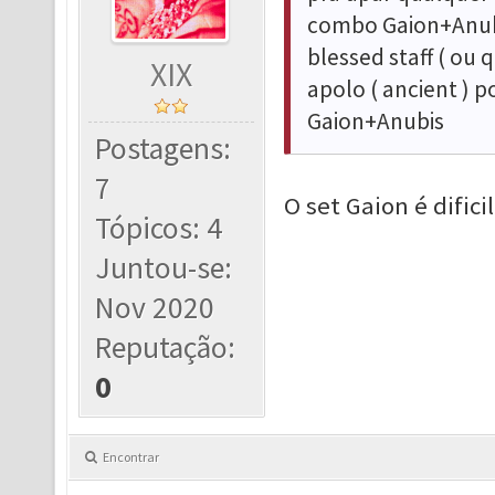
combo Gaion+Anubi
blessed staff ( ou 
XIX
apolo ( ancient ) p
Gaion+Anubis
Postagens:
7
O set Gaion é difici
Tópicos: 4
Juntou-se:
Nov 2020
Reputação:
0
Encontrar