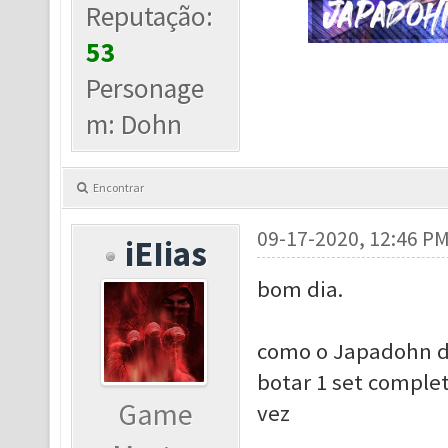
Reputação:
53
Personage
m: Dohn
Encontrar
09-17-2020, 12:46 P
iEIias
bom dia.
como o Japadohn d
botar 1 set comple
Game
vez