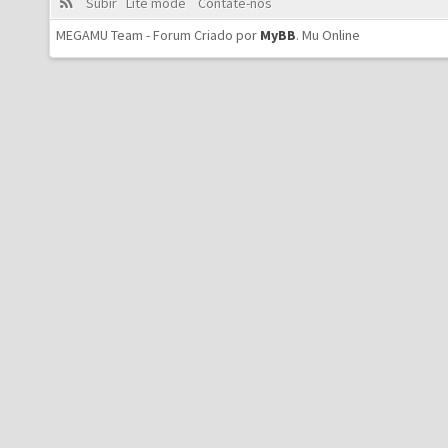
Subir
Lite mode
Contate-nos
MEGAMU Team - Forum Criado por
MyBB
.
Mu Online