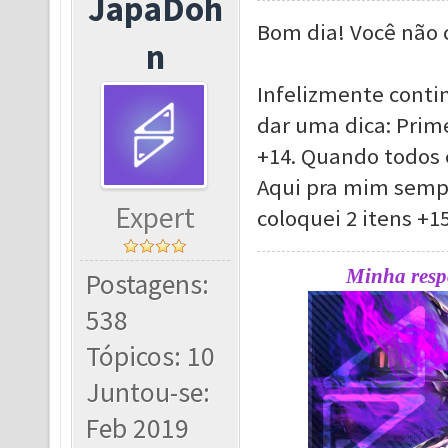
JapaDoh
Bom dia! Você não 
n
Infelizmente conti
dar uma dica: Prime
+14. Quando todos 
Aqui pra mim sempr
Expert
coloquei 2 itens +1
Minha respo
Postagens:
538
Tópicos: 10
Juntou-se:
Feb 2019