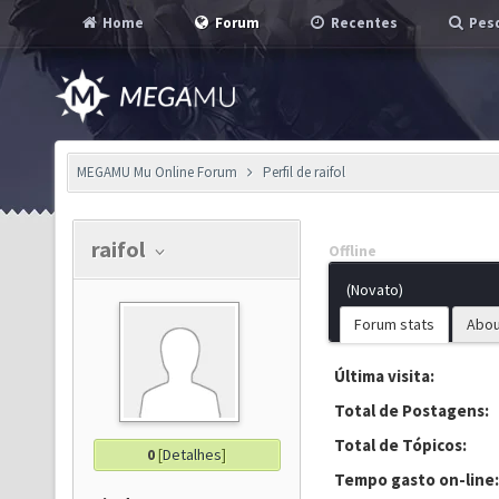
Home
Forum
Recentes
Pesq
MEGAMU Mu Online Forum
Perfil de raifol
raifol
Offline
(Novato)
Forum stats
Abou
Última visita:
Total de Postagens:
Total de Tópicos:
0
[
Detalhes
]
Tempo gasto on-line: