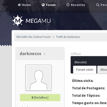
Home
Forum
Recentes
Pesq
MEGAMU Mu Online Forum
Perfil de darknesxs
darknesxs
Offline
(Novato)
Forum stats
Abo
Última visita:
Total de Postagens:
Total de Tópicos:
0
[
Detalhes
]
Tempo gasto on-line