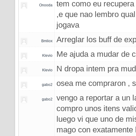
tem como eu recupera
Onooda
,e que nao lembro qual
jogava
Arreglar los buff de ex
Bmliox
Me ajuda a mudar de c
Klevio
N dropa intem pra mud
Klevio
osea me compraron , si
gabo2
vengo a reportar a un 
gabo2
compro unos itens vali
luego vi que uno de mi
mago con exatamente l