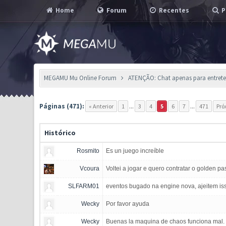
Home
Forum
Recentes
P
MEGAMU Mu Online Forum
ATENÇÃO: Chat apenas para entreten
Páginas (471):
« Anterior
1
...
3
4
5
6
7
...
471
Pró
Histórico
Rosmito
Es un juego increíble
Vcoura
Voltei a jogar e quero contratar o golden 
SLFARM01
eventos bugado na engine nova, ajeitem iss
Wecky
Por favor ayuda
Wecky
Buenas la maquina de chaos funciona mal. 