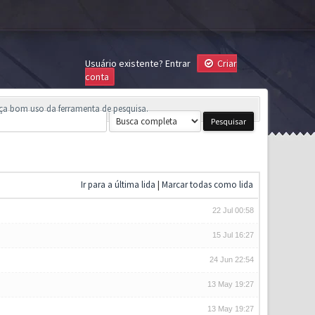
Usuário existente?
Entrar
Criar
conta
aça bom uso da ferramenta de pesquisa.
Ir para a última lida
|
Marcar todas como lida
22 Jul 00:58
15 Jul 16:27
24 Jun 22:54
13 May 19:27
13 May 19:27