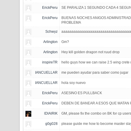
ErickPeru
SE PARALIZA 1 SEGUNDO CADA 4 SEGUN
ErickPeru
BUENAS NOCHES ANIGOS ADMINISTRADO
PROBLEMA
Schwyz
aaaaaaaaaaaaaaaaaaaaaaaaaaaaaaaaa
Arlington
Gm?
Arlington
Hey kill golden dragon not ruud drop
inspireTR
hello guys how we can raise 2.5 wing crete 
IANCUELLAR
me pueden ayudar para saber como jugar
IANCUELLAR
hola soy nuevo
ErickPeru
ASESINO ES PULLBACK
ErickPeru
DEBEN DE BANEAR A ESOS QUE MATAN 
lDlAlRlK
GM, please fix the combo on BK for cp users.
g0g028
please guide me how to become master slaye