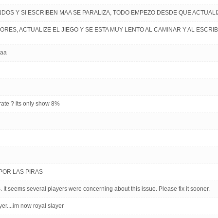
DOS Y SI ESCRIBEN MAA SE PARALIZA, TODO EMPEZO DESDE QUE ACTUALIZE
RES, ACTUALIZE EL JIEGO Y SE ESTA MUY LENTO AL CAMINAR Y AL ESCR
aaa
rate ? its only show 8%
POR LAS PIRAS
 It seems several players were concerning about this issue. Please fix it sooner.
r....im now royal slayer